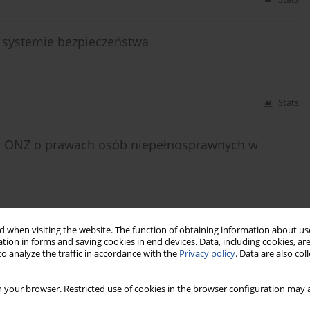
w systemie bezpieczeństwa
Stats
i ONZ o prawach osób niepełnosprawnych w
Stats
 when visiting the website. The function of obtaining information about use
tion in forms and saving cookies in end devices. Data, including cookies, are
o analyze the traffic in accordance with the
Privacy policy
. Data are also co
cznej odpowiedzialnej za zarządzanie zasobami
 your browser. Restricted use of cookies in the browser configuration may a