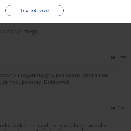
I do not agree
Stats
wa wewnętrznego
Stats
ktyczny i organizacyjny profesora Bronisława
. dr hab. Jarosław Dobkowski
Stats
e jednostek samorządu terytorialnego w Polsce.