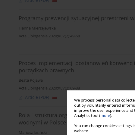
Article
(PDF)
Programy prewencji sytuacyjnej przestrzeni 
Hanna Mierzejewska
Acta Elbingensia 2020;XLV(2):49-68
Proces implementacji postanowień konwencj
porządkach prawnych
Beata Pojawa
Acta Elbingensia 2020;XLV(2):69-88
Article
(PDF)
We process personal data collected
out by voluntarily entered informa
improve the user experience and t
Rola i struktura organów administracji publi
Analytics tool (
more
).
wodnymi w Polsce
You can change cookies settings in
website.
Mariusz Jasiński