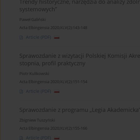
Trendy historyczne, narzędzia do analizy zdol
systemowych”
Paweł Galiński
Acta Elbingensia 2020;XLV(2):143-148
Article
(PDF)
Sprawozdanie z wizytacji Polskiej Komisji Akred
stopnia, profil praktyczny
Piotr Kulikowski
Acta Elbingensia 2020;XLV(2):151-154
Article
(PDF)
Sprawozdanie z programu „Legia Akademicka
Zbigniew Tuszyński
Acta Elbingensia 2020;XLV(2):155-166
Article
(PDF)