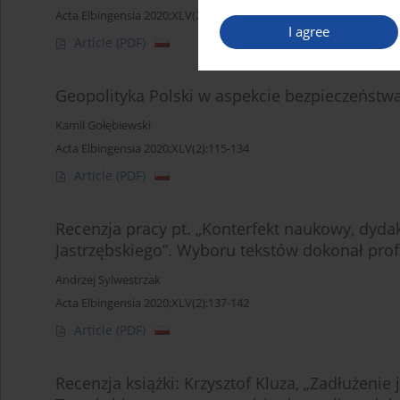
Acta Elbingensia 2020;XLV(2):89-114
I agree
Article
(PDF)
Geopolityka Polski w aspekcie bezpieczeńst
Kamil Gołębiewski
Acta Elbingensia 2020;XLV(2):115-134
Article
(PDF)
Recenzja pracy pt. „Konterfekt naukowy, dyda
Jastrzębskiego”. Wyboru tekstów dokonał prof
Andrzej Sylwestrzak
Acta Elbingensia 2020;XLV(2):137-142
Article
(PDF)
Recenzja książki: Krzysztof Kluza, „Zadłużeni